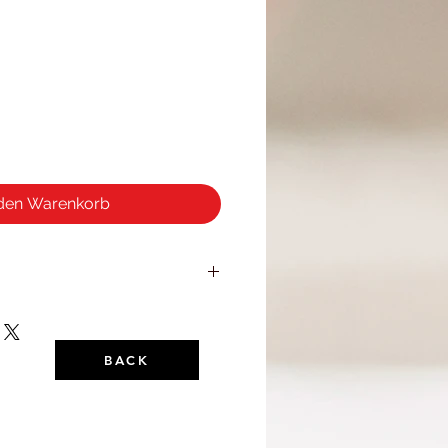
 den Warenkorb
ählen und anfordern – Sie haben
les in Ruhe zu prüfen. Sollte
s nicht passen oder gefallen,
BACK
ach in der Originalverpackung
echnung wieder an uns zurück
lichgravierte Artikel).