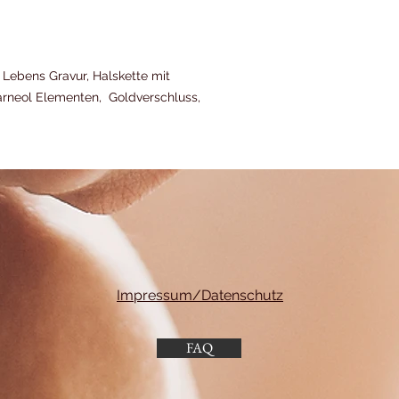
Sie erhalten mit jed
der Ihnen die Abwick
empfehlen Ihnen, d
aufzugeben, damit Si
 Lebens Gravur, Halskette mit
für den entstande
arneol Elementen, Goldverschluss,
Sie tragen die unmi
der Waren.
Impressum/Datenschutz
FAQ