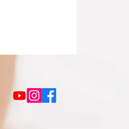
er Bestellung einen Retourschein,
lung erleichtern soll. Wir
as Päckchen eingeschrieben
e im Falle eines Verlustes nicht
nen Schaden aufkommen müssen.
ttelbaren Kosten der Rücksendung