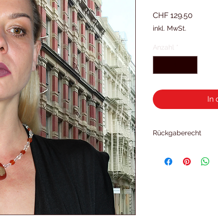
Preis
CHF 129.50
inkl. MwSt.
Anzahl
*
In
Rückgaberecht
Was immer Sie ausw
stets 8 Tage Zeit, al
wirklich einmal etwa
schicken Sie es einf
zusammen mit der R
(ausgenommen persön