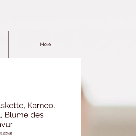
More
kette, Karneol ,
l, Blume des
avur
0112045