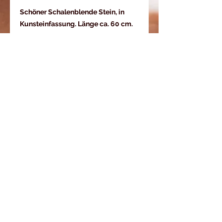
Schöner Schalenblende Stein, in
Kunsteinfassung. Länge ca. 60 cm.
BACK
FAQ
Stones of Spirit
Bergstrasse 40
9495 Triesen
Fürstentum Liechtenstein
www.stones-of-spirit.li
info@stones-of-spirit.li
0041/79 787 28 76