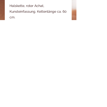
Halskette, roter Achat,
Kunsteinfassung. Kettenlänge ca. 60
cm.
BACK
FAQ
Stones of Spirit
Bergstrasse 40
9495 Triesen
Fürstentum Liechtenstein
www.stones-of-spirit.li
info@stones-of-spirit.li
0041/79 787 28 76