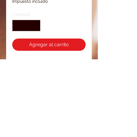
Impuesto incluido
Cantidad
*
Agregar al carrito
Roter Jaspis mit Kunsteinfassung,
Kettenlänge ca. 60 cm
BACK
FAQ