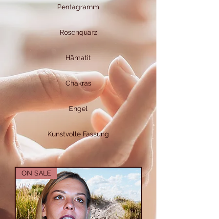
Pentagramm
Rosenquarz
Hämatit
Chakras
Engel
Kunstvolle Fassung
ON SALE