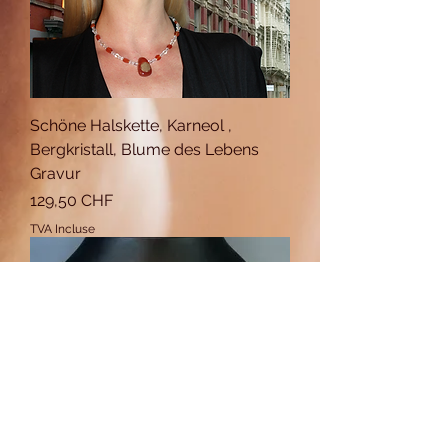
Schöne Halskette, Karneol ,
Bergkristall, Blume des Lebens
Gravur
Prix
129,50 CHF
TVA Incluse