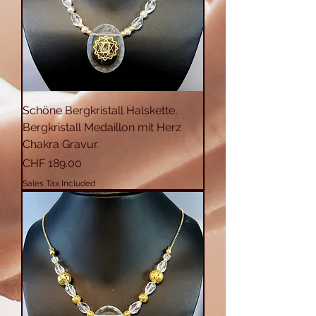
Schöne Bergkristall Halskette,
Bergkristall Medaillon mit Herz
Chakra Gravur.
Price
CHF 189.00
Sales Tax Included