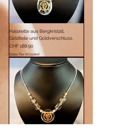
Halskette aus Bergkristall,
Goldteile und Goldverschluss.
Price
CHF 188.90
Sales Tax Included